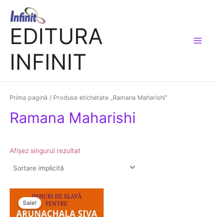
Skip
Main
to
Menu
EDITURA
content
INFINIT
Prima pagină
/ Produse etichetate „Ramana Maharishi”
Ramana Maharishi
Afișez singurul rezultat
Prețul
Prețul
inițial
curent
Sale!
a
este:
fost:
20.00 lei.