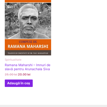
25.00 lei.
Spiritualitate
Ramana Maharshi – Imnuri de
slavă pentru Arunachala Siva
25.00
lei
20.00
lei
Adaugă în coș