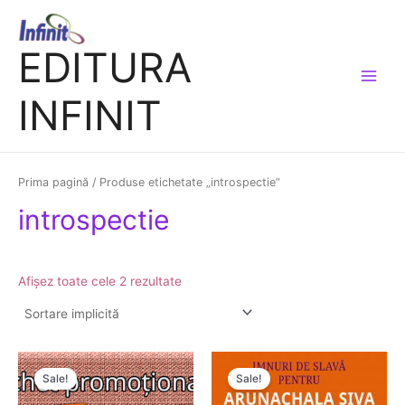
Skip
Main
to
Menu
EDITURA
content
INFINIT
Prima pagină
/ Produse etichetate „introspectie”
introspectie
Afișez toate cele 2 rezultate
Prețul
Prețul
Prețul
Prețul
inițial
curent
inițial
curent
Sale!
Sale!
a
este:
a
este:
fost:
77.00 lei.
fost:
20.00 lei.