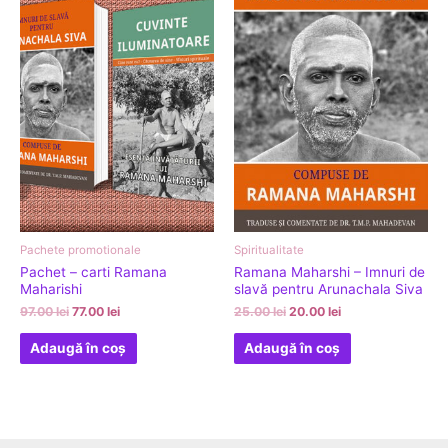
97.00 lei.
25.00 lei.
Pachete promotionale
Spiritualitate
Pachet – carti Ramana
Ramana Maharshi – Imnuri de
Maharishi
slavă pentru Arunachala Siva
97.00
lei
77.00
lei
25.00
lei
20.00
lei
Adaugă în coș
Adaugă în coș